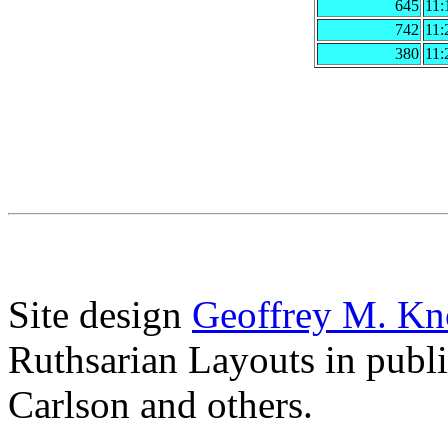
645
11:
742
11:
380
11:
Site design
Geoffrey M. Kn
Ruthsarian Layouts in publ
Carlson and others.