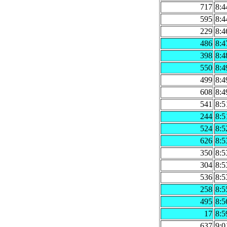
717
8:4
595
8:4
229
8:4
486
8:4
398
8:4
550
8:4
499
8:4
608
8:4
541
8:5
244
8:5
524
8:5
626
8:5
350
8:5
304
8:5
536
8:5
258
8:5
495
8:5
17
8:5
637
9:0