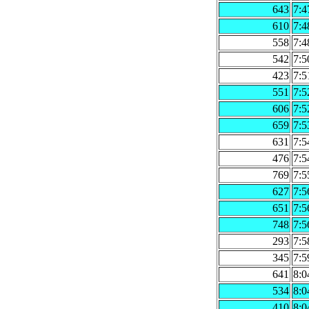
643
7:4
610
7:4
558
7:4
542
7:5
423
7:5
551
7:5
606
7:5
659
7:5
631
7:5
476
7:5
769
7:5
627
7:5
651
7:5
748
7:5
293
7:5
345
7:5
641
8:0
534
8:0
410
8:0